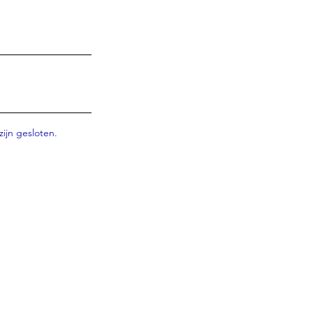
zijn gesloten.
ontacteer ons 