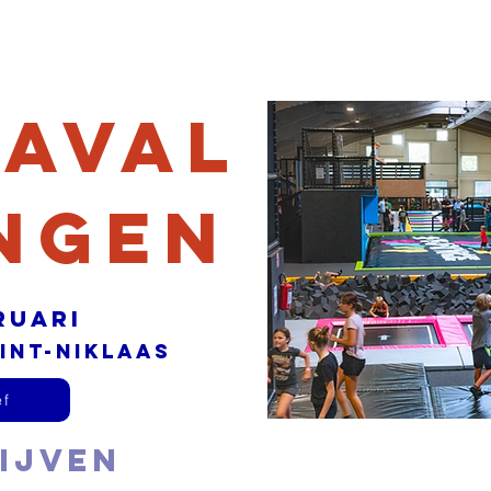
Groepen
Evenementen
Echo
Inschrijven
In beeld
Over
aval
ngen
bruari
int-niklaas
ef
ijven