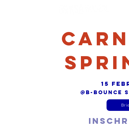
Home
Carn
Spri
15 fe
@B-Bounce S
Bri
Inschr